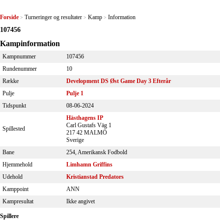
Forside
Turneringer og resultater
Kamp
Information
>
>
>
107456
Kampinformation
Kampnummer
107456
Rundenummer
10
Række
Development DS Øst Game Day 3 Efterår
Pulje
Pulje 1
Tidspunkt
08-06-2024
Hästhagens IP
Carl Gustafs Väg 1
Spillested
217 42 MALMÖ
Sverige
Bane
254, Amerikansk Fodbold
Hjemmehold
Limhamn Griffins
Udehold
Kristianstad Predators
Kamppoint
ANN
Kampresultat
Ikke angivet
Spillere