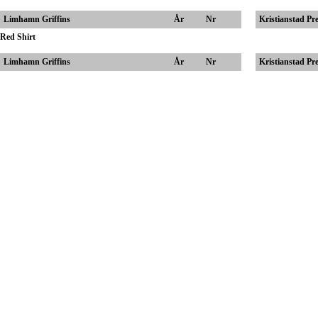
Limhamn Griffins
År
Nr
Kristianstad Pr
Red Shirt
Limhamn Griffins
År
Nr
Kristianstad Pr