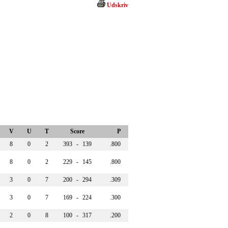
Udskriv
V
U
T
Score
P
8
0
2
393
-
139
.800
8
0
2
229
-
145
.800
3
0
7
200
-
294
.309
3
0
7
169
-
224
.300
2
0
8
100
-
317
.200