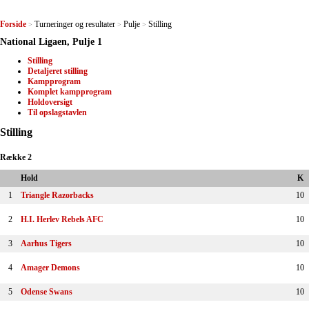
Forside
Turneringer og resultater
Pulje
Stilling
>
>
>
National Ligaen, Pulje 1
Stilling
Detaljeret stilling
Kampprogram
Komplet kampprogram
Holdoversigt
Til opslagstavlen
Stilling
Række 2
Hold
K
1
Triangle Razorbacks
10
2
H.I. Herlev Rebels AFC
10
3
Aarhus Tigers
10
4
Amager Demons
10
5
Odense Swans
10