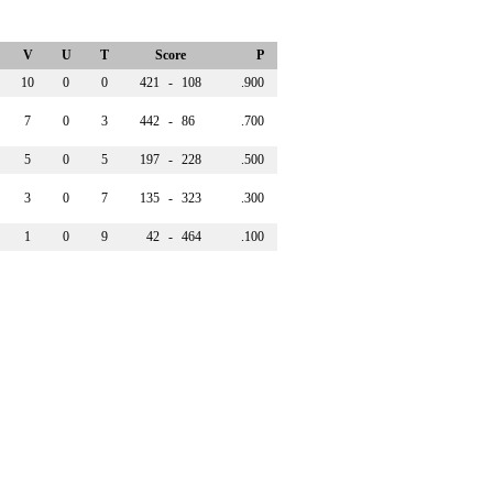
V
U
T
Score
P
10
0
0
421
-
108
.900
7
0
3
442
-
86
.700
5
0
5
197
-
228
.500
3
0
7
135
-
323
.300
1
0
9
42
-
464
.100