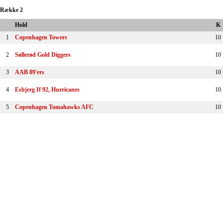
Række 2
Hold
K
1
Copenhagen Towers
10
2
Søllerød Gold Diggers
10
3
AAB 89'ers
10
4
Esbjerg If 92, Hurricanes
10
5
Copenhagen Tomahawks AFC
10